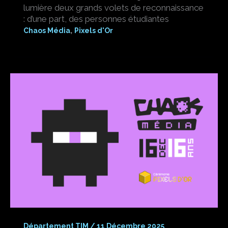
lumière deux grands volets de reconnaissance
: d’une part, des personnes étudiantes
,
Chaos Média
Pixels d'Or
Département TIM
/
11 Décembre 2025