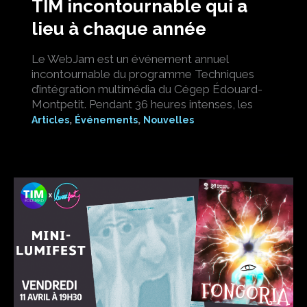
TIM incontournable qui a
lieu à chaque année
Le WebJam est un événement annuel
incontournable du programme Techniques
d’intégration multimédia du Cégep Édouard-
Montpetit. Pendant 36 heures intenses, les
,
,
Articles
Événements
Nouvelles