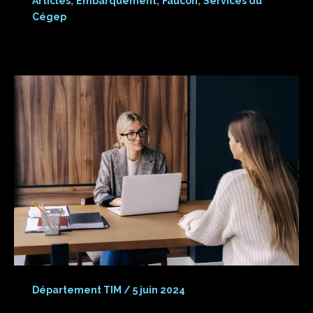
Articles
Embarquement
Faucon
Services du
Cégep
Département TIM
/
5 juin 2024