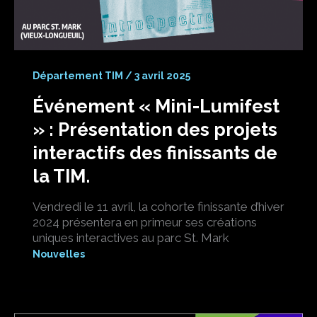
Département TIM
/
3 avril 2025
Événement « Mini-Lumifest
» : Présentation des projets
interactifs des finissants de
la TIM.
Vendredi le 11 avril, la cohorte finissante d’hiver
2024 présentera en primeur ses créations
uniques interactives au parc St. Mark
Nouvelles