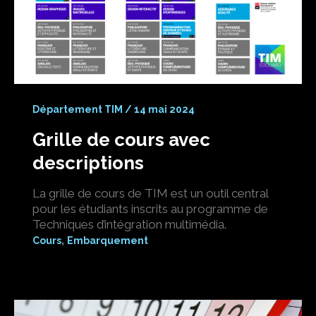
Département TIM
/
14 mai 2024
Grille de cours avec
descriptions
La grille de cours de TIM est un outil central
pour les étudiants inscrits au programme de
Techniques d’intégration multimédia.
,
Cours
Embarquement