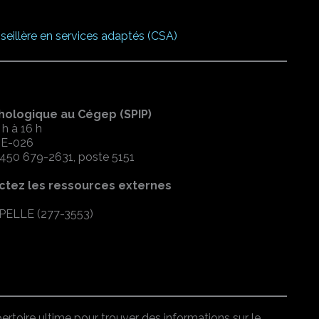
seillère en services adaptés (CSA)
chologique au Cégep (SPIP)
 h à 16 h
l E-026
 450 679-2631, poste 5151
actez les ressources externes
APPELLE (277-3553)
épertoire ultime pour trouver des informations sur le