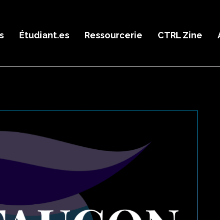
s
Étudiant.es
Ressourcerie
CTRL Zine