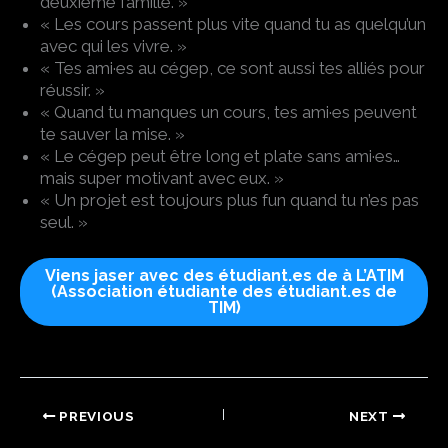
deuxième famille. »
« Les cours passent plus vite quand tu as quelqu’un
avec qui les vivre. »
« Tes ami·es au cégep, ce sont aussi tes alliés pour
réussir. »
« Quand tu manques un cours, tes ami·es peuvent
te sauver la mise. »
« Le cégep peut être long et plate sans ami·es…
mais super motivant avec eux. »
« Un projet est toujours plus fun quand tu n’es pas
seul. »
Viens jaser avec des étudiant.es de à L’ATIM
(Association étudiante des étudiant.es de
TIM)
PREVIOUS
NEXT