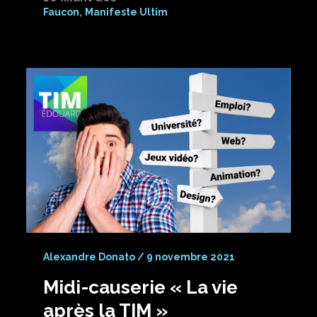
,
Faucon
Manifeste Ultim
Alexandre Donato
/
9 novembre 2021
Midi-causerie « La vie
après la TIM »