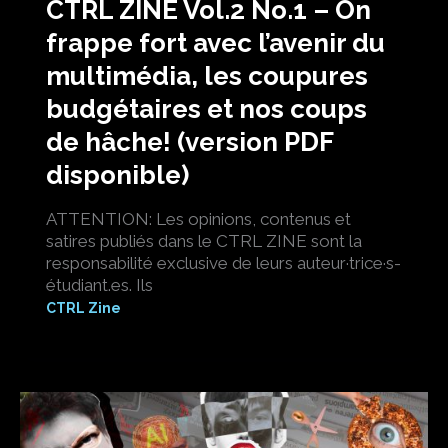
CTRL ZINE Vol.2 No.1 – On
frappe fort avec l’avenir du
multimédia, les coupures
budgétaires et nos coups
de hâche! (version PDF
disponible)
ATTENTION: Les opinions, contenus et
satires publiés dans le CTRL ZINE sont la
responsabilité exclusive de leurs auteur·trice·s-
étudiant.es. Ils
CTRL Zine