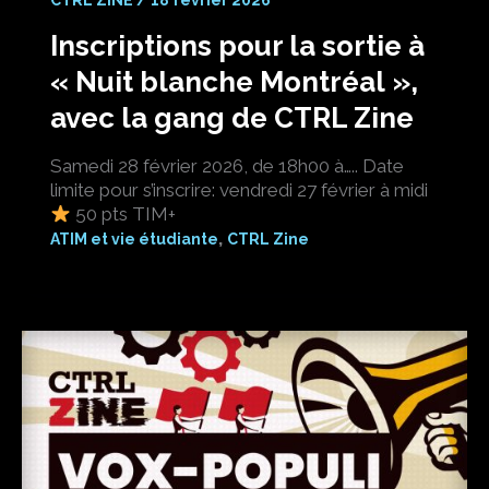
Inscriptions pour la sortie à
« Nuit blanche Montréal »,
avec la gang de CTRL Zine
Samedi 28 février 2026, de 18h00 à….. Date
limite pour s’inscrire: vendredi 27 février à midi
50 pts TIM+
,
ATIM et vie étudiante
CTRL Zine