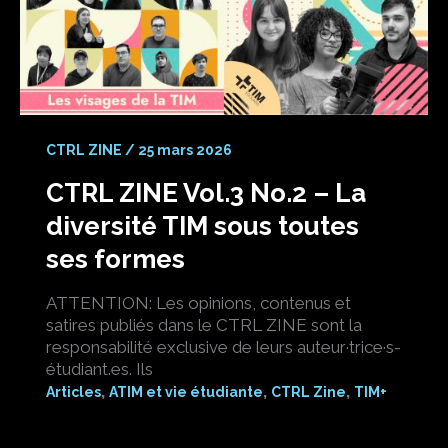
CTRL ZINE
/
25 mars 2026
CTRL ZINE Vol.3 No.2 – La
diversité TIM sous toutes
ses formes
ATTENTION: Les opinions, contenus et
satires publiés dans le CTRL ZINE sont la
responsabilité exclusive de leurs auteur·trice·s-
étudiant.es. Ils
,
,
,
Articles
ATIM et vie étudiante
CTRL Zine
TIM+