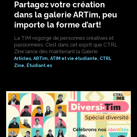
Partagez votre création
dans la galerie ARTim, peu
importe la forme d’art!
La TIM regorge de personnes créatives et
passionnées. C’est dans cet esprit que CTRL
Zine lance dès maintenant la Galerie
,
,
,
Articles
ARTim
ATIM et vie étudiante
CTRL
,
Zine
Étudiant.es