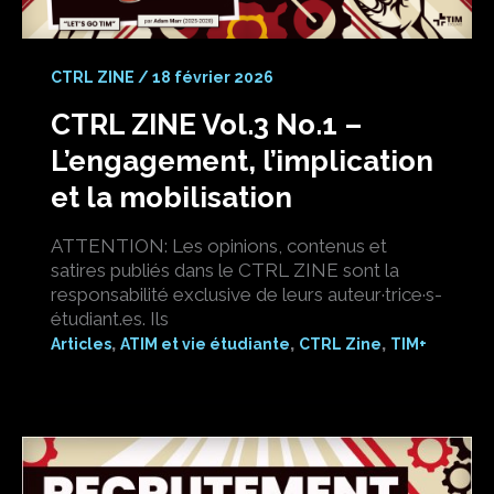
CTRL ZINE
/
18 février 2026
CTRL ZINE Vol.3 No.1 –
L’engagement, l’implication
et la mobilisation
ATTENTION: Les opinions, contenus et
satires publiés dans le CTRL ZINE sont la
responsabilité exclusive de leurs auteur·trice·s-
étudiant.es. Ils
,
,
,
Articles
ATIM et vie étudiante
CTRL Zine
TIM+