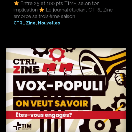
Entre 25 et 100 pts TIM+, selon ton
implication
Le journal étudiant CTRL Zine
amorce sa troisième saison
,
CTRL Zine
Nouvelles