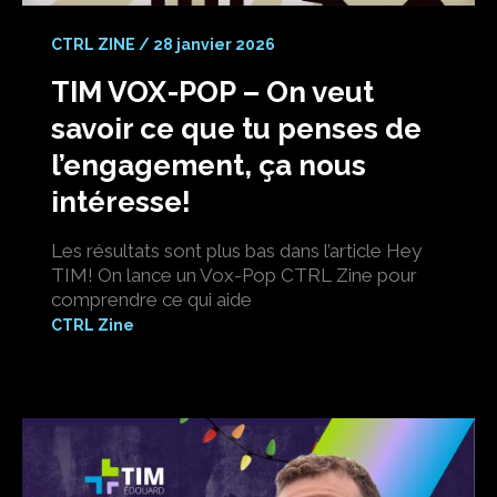
CTRL ZINE
/
28 janvier 2026
TIM VOX-POP – On veut
savoir ce que tu penses de
l’engagement, ça nous
intéresse!
Les résultats sont plus bas dans l’article Hey
TIM! On lance un Vox-Pop CTRL Zine pour
comprendre ce qui aide
CTRL Zine