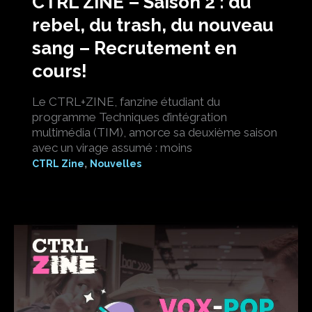
CTRL ZINE – Saison 2 : du
rebel, du trash, du nouveau
sang – Recrutement en
cours!
Le CTRL+ZINE, fanzine étudiant du
programme Techniques d’intégration
multimédia (TIM), amorce sa deuxième saison
avec un virage assumé : moins
,
CTRL Zine
Nouvelles