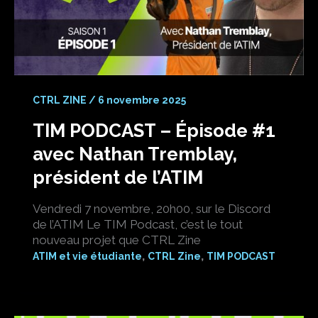
CTRL ZINE
/
6 novembre 2025
TIM PODCAST – Épisode #1
avec Nathan Tremblay,
président de l’ATIM
Vendredi 7 novembre, 20h00, sur le Discord
de l’ATIM Le TIM Podcast, c’est le tout
nouveau projet que CTRL Zine
,
,
ATIM et vie étudiante
CTRL Zine
TIM PODCAST