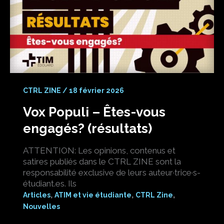
CTRL ZINE
/
18 février 2026
Vox Populi – Êtes-vous
engagés? (résultats)
ATTENTION: Les opinions, contenus et
satires publiés dans le CTRL ZINE sont la
responsabilité exclusive de leurs auteur·trice·s-
étudiant.es. Ils
,
,
,
Articles
ATIM et vie étudiante
CTRL Zine
Nouvelles