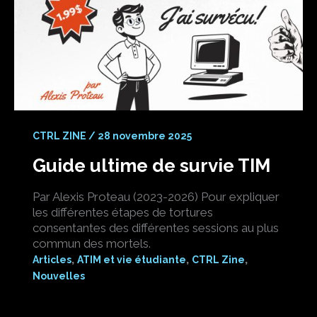
CTRL ZINE
/
28 novembre 2025
Guide ultime de survie TIM
Par Alexis Proteau (2023-2026) Pour expliquer
les différentes étapes de tortures
consentantes des différentes sessions au plus
commun des mortels.
,
,
,
Articles
ATIM et vie étudiante
CTRL Zine
Nouvelles