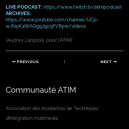
LIVE PODCAST:
https://www.twitch.tv/atimpodcast
ARCHIVES:
https://www.youtube.com/channel/UCp-
wJNpK4WAQgg3gcgfVBpw/videos
[Audrey Langlois, pour l’ATIM]
PREVIOUS
NEXT
Communauté ATIM
Association des étudiant.es de Techniques
d’intégration multimédia