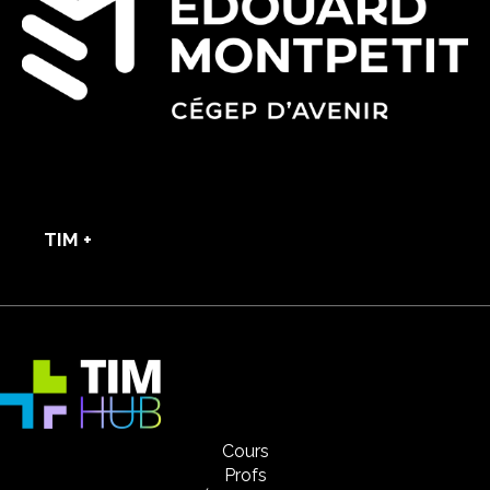
TIM +
Cours
Profs