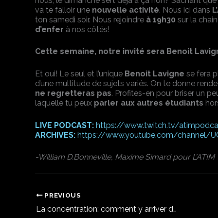
nous, le dimanche sert déjà à ça non? Sachant que
va te falloir une
nouvelle activité
. Nous ici dans
L
ton samedi soir. Nous rejoindre
à 19h30
sur la chai
d’enfer
à nos côtés!
Cette semaine, notre invité sera
Benoit Lavig
Et oui! Le seul et l’unique
Benoit Lavigne
se fera p
d’une multitude de sujets variés. On te donne rend
ne regretteras pas
. Profites-en pour briser un pe
laquelle tu peux
parler aux autres étudiants
hor
LIVE PODCAST:
https://www.twitch.tv/atimpodca
ARCHIVES:
https://www.youtube.com/channel
-William D.Bonneville, Maxime Simard pour L’ATIM
PREVIOUS
La concentration: comment y arriver dans un monde de distractions