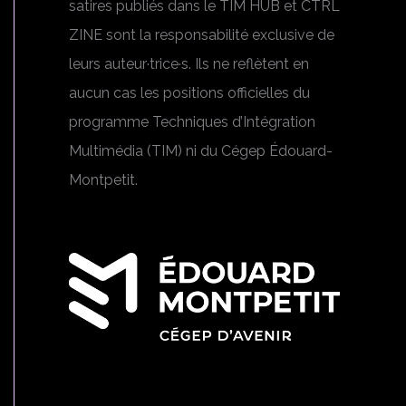
satires publiés dans le TIM HUB et CTRL
ZINE sont la responsabilité exclusive de
leurs auteur·trice·s. Ils ne reflètent en
aucun cas les positions officielles du
programme Techniques d’Intégration
Multimédia (TIM) ni du Cégep Édouard-
Montpetit.