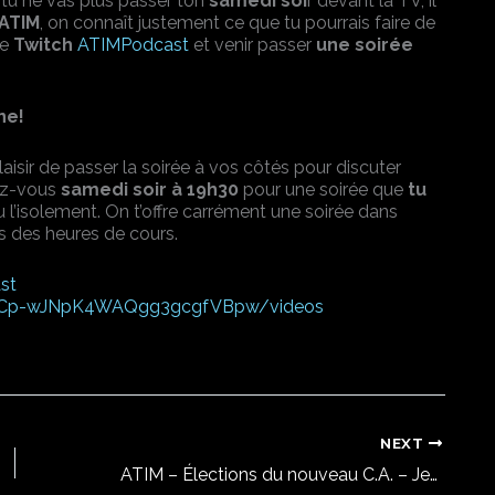
 tu ne vas plus passer ton
samedi soi
r devant la TV, il
’ATIM
, on connaît justement ce que tu pourrais faire de
ne
Twitch
ATIMPodcast
et venir passer
une soirée
ne!
laisir de passer la soirée à vos côtés pour discuter
ez-vous
samedi soir à 19h30
pour une soirée que
tu
u l’isolement. On t’offre carrément une soirée dans
s des heures de cours.
st
/UCp-wJNpK4WAQgg3gcgfVBpw/videos
NEXT
ATIM – Élections du nouveau C.A. – Jeudi 4 mars à 15h00