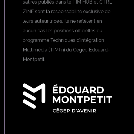
satires publiés dans le TIM HUB et CTRL
ZINE sont la responsabilité exclusive de
leurs auteur·trice·s. Ils ne reflètent en
aucun cas les positions officielles du
programme Techniques d’Intégration
Multimédia (TIM) ni du Cégep Édouard-
Montpetit.