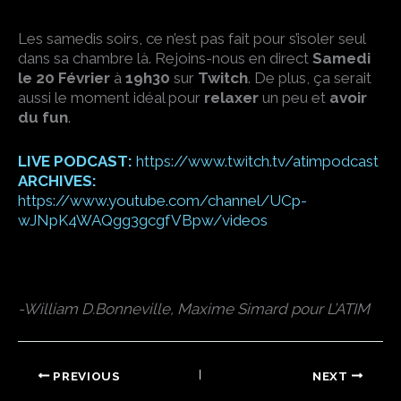
Les samedis soirs, ce n’est pas fait pour s’isoler seul
dans sa chambre là. Rejoins-nous en direct
Samedi
le 20 Février
à
19h30
sur
Twitch
. De plus, ça serait
aussi le moment idéal pour
relaxer
un peu et
avoir
du fun
.
LIVE PODCAST:
https://www.twitch.tv/atimpodcast
ARCHIVES:
https://www.youtube.com/channel/UCp-
wJNpK4WAQgg3gcgfVBpw/videos
-William D.Bonneville, Maxime Simard pour L’ATIM
PREVIOUS
NEXT